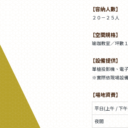
【容納人數】
２０－２５人
【空間規格】
瑜珈教室／坪數
【設備提供】
單槍投影機、電子
※實際依現場設
【場地資費】
平日(上午 / 下午
夜間