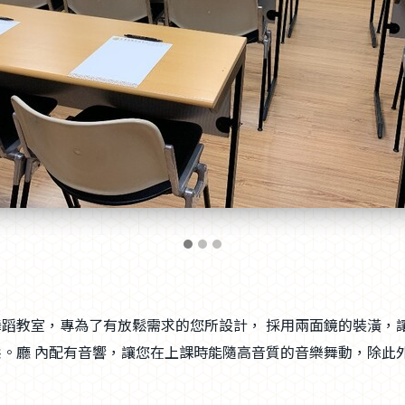
蹈教室，專為了有放鬆需求的您所設計， 採用兩面鏡的裝潢，
。廳 內配有音響，讓您在上課時能隨高音質的音樂舞動，除此
。