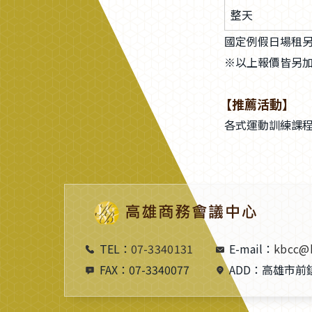
整天
國定例假日場租
※以上報價皆另加
【推薦活動】
各式運動訓練課
TEL：
07-3340131
E-mail：
kbcc@
FAX：
07-3340077
ADD：
高雄市前